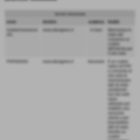
tecnici necessari
nome
dominio
scadenza
finalità
CookieConsensoI
www.designers.it
6 mesi
Memorizza lo
nfo
stato del
consenso ai
cookie
dell'utente per
il sito web.
PHPSESSID
www.designers.it
Sessione
È un cookie
nativo di PHP
e consente al
sito web di
memorizzare
dati di stato
serializzati.
Sul sito web
viene
utilizzato per
stabilire una
sessione
utente e per
trasmettere
dati di stato
tramite un
cookie