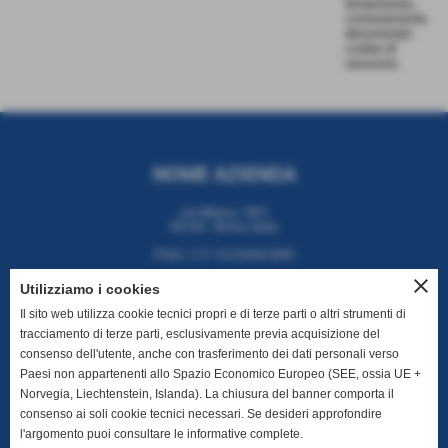
temporaneo,
comunemente
denominato
cookie di
sessione.
NOME AZIENDA
via Milano, 1001
00184 - Roma, Italia
P.IVA / C.F: 01234567890
close
Utilizziamo i cookies
Il sito web utilizza cookie tecnici propri e di terze parti o altri strumenti di
tracciamento di terze parti, esclusivamente previa acquisizione del
CONTATTI
consenso dell'utente, anche con trasferimento dei dati personali verso
Paesi non appartenenti allo Spazio Economico Europeo (SEE, ossia UE +
T. +39 06 112 2334
Norvegia, Liechtenstein, Islanda). La chiusura del banner comporta il
E. info@miaazienda.it
consenso ai soli cookie tecnici necessari. Se desideri approfondire
l'argomento puoi consultare le informative complete.