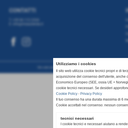
CONTATTI
T. +39 06 112 2334
E. info@miaazienda.it
P
C
M
Utilizziamo i cookies
Sito web realizzato da www.planimetrie.net
Il sito web utilizza cookie tecnici propri e di te
acquisizione del consenso dell'utente, anche c
Economico Europeo (SEE, ossia UE + Norvegia, 
cookie tecnici necessari. Se desideri approfon
Cookie Policy
-
Privacy Policy
Il tuo consenso ha una durata massima di 6 me
Cookie accettati nel consenso: nessun conse
tecnici necessari
I cookie tecnici e necessari aiutano a rende