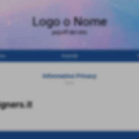
Logo o Nome
payoff del sito
amo
Aziende
Informativa Privacy
Home
gners.it