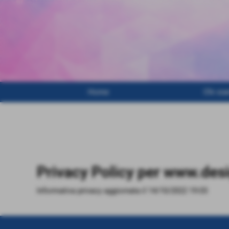
Home
Chi si
Privacy Policy per www.desi
Informativa privacy aggiornata il 14/10/2022 19:03