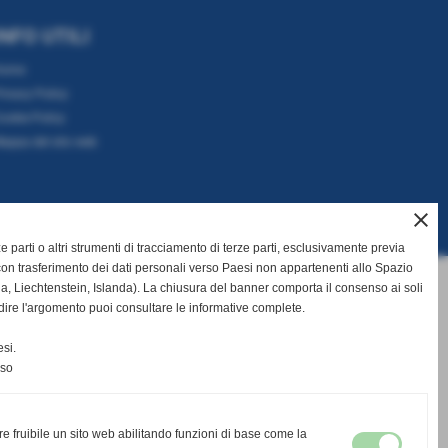
INFO UTILI
Home
rivacy Policy
ookie Policy
appa del sito web
close
rze parti o altri strumenti di tracciamento di terze parti, esclusivamente previa
on trasferimento dei dati personali verso Paesi non appartenenti allo Spazio
Liechtenstein, Islanda). La chiusura del banner comporta il consenso ai soli
dire l'argomento puoi consultare le informative complete.
si.
nso
re fruibile un sito web abilitando funzioni di base come la