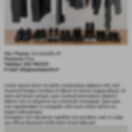
Via / Piazza:
Via Garzella, 81
Provincia:
Pisa
Telefono:
050 985555
E-mail:
info@esempiosito.it
Lorem ipsum dolor sit amet, consectetur adipisici elit, sed
eiusmod tempor incidunt ut labore et dolore magna aliqua. Ut
enim ad minim veniam, quis nostrud exercitation ullamco
laboris nisi ut aliquid ex ea commodi consequat. Quis aute
iure reprehenderit in voluptate velit esse cillum dolore eu
fugiat nulla pariatur.
Excepteur sint obcaecat cupiditat non proident, sunt in culpa
qui officia deserunt mollit anim id est laborum.