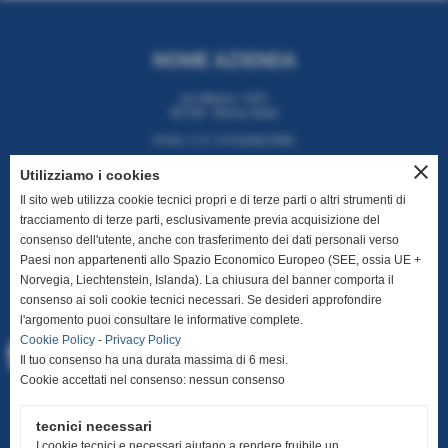
NOME AZIENDA
via Milano, 1001
00184 - Roma, Italia
P.IVA / C.F: 01234567890
close
Utilizziamo i cookies
Il sito web utilizza cookie tecnici propri e di terze parti o altri strumenti di
tracciamento di terze parti, esclusivamente previa acquisizione del
CONTATTI
consenso dell'utente, anche con trasferimento dei dati personali verso
Paesi non appartenenti allo Spazio Economico Europeo (SEE, ossia UE +
T. +39 06 112 2334
Norvegia, Liechtenstein, Islanda). La chiusura del banner comporta il
E. info@miaazienda.it
consenso ai soli cookie tecnici necessari. Se desideri approfondire
l'argomento puoi consultare le informative complete.
Cookie Policy
-
Privacy Policy
Il tuo consenso ha una durata massima di 6 mesi.
Cookie accettati nel consenso: nessun consenso
INFO UTILI
tecnici necessari
Home
I cookie tecnici e necessari aiutano a rendere fruibile un