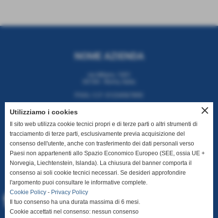
NOME AZIENDA
via Milano, 1001
00184 - Roma, Italia
P.IVA / C.F: 01234567890
close
Utilizziamo i cookies
Il sito web utilizza cookie tecnici propri e di terze parti o altri strumenti di
tracciamento di terze parti, esclusivamente previa acquisizione del
CONTATTI
consenso dell'utente, anche con trasferimento dei dati personali verso
Paesi non appartenenti allo Spazio Economico Europeo (SEE, ossia UE +
T. +39 06 112 2334
Norvegia, Liechtenstein, Islanda). La chiusura del banner comporta il
E. info@miaazienda.it
consenso ai soli cookie tecnici necessari. Se desideri approfondire
l'argomento puoi consultare le informative complete.
Cookie Policy
-
Privacy Policy
Il tuo consenso ha una durata massima di 6 mesi.
Cookie accettati nel consenso: nessun consenso