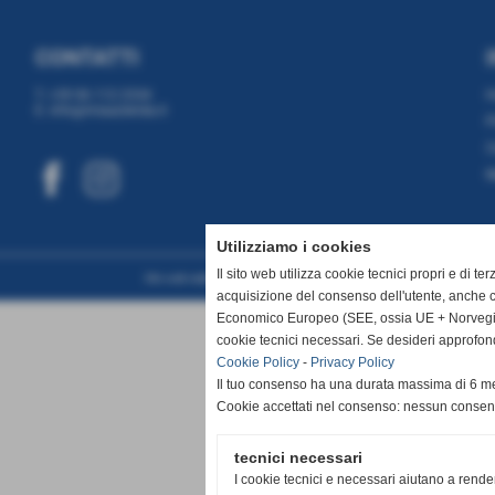
CONTATTI
T. +39 06 112 2334
E. info@miaazienda.it
P
C
M
Utilizziamo i cookies
Il sito web utilizza cookie tecnici propri e di te
Sito web realizzato da www.planimetrie.net
acquisizione del consenso dell'utente, anche c
Economico Europeo (SEE, ossia UE + Norvegia, 
cookie tecnici necessari. Se desideri approfon
Cookie Policy
-
Privacy Policy
Il tuo consenso ha una durata massima di 6 me
Cookie accettati nel consenso: nessun conse
tecnici necessari
I cookie tecnici e necessari aiutano a rende