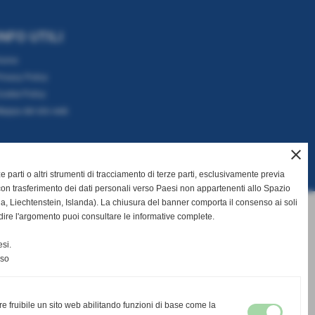
INFO UTILI
Home
rivacy Policy
ookie Policy
appa del sito web
close
rze parti o altri strumenti di tracciamento di terze parti, esclusivamente previa
on trasferimento dei dati personali verso Paesi non appartenenti allo Spazio
Liechtenstein, Islanda). La chiusura del banner comporta il consenso ai soli
dire l'argomento puoi consultare le informative complete.
si.
nso
re fruibile un sito web abilitando funzioni di base come la