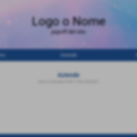
Logo o Nome
payoff del sito
amo
Aziende
Aziende
Home
>
Aziende
>
PER I TUOI ACQUISTI