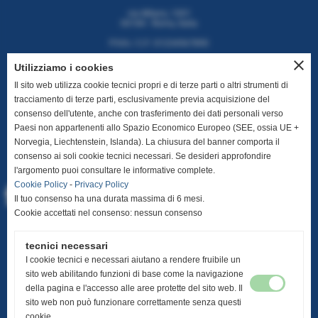
via Milano, 1001
00184 - Roma, Italia
P.IVA / C.F: 01234567890
close
Utilizziamo i cookies
Il sito web utilizza cookie tecnici propri e di terze parti o altri strumenti di
tracciamento di terze parti, esclusivamente previa acquisizione del
CONTATTI
consenso dell'utente, anche con trasferimento dei dati personali verso
Paesi non appartenenti allo Spazio Economico Europeo (SEE, ossia UE +
T. +39 06 112 2334
Norvegia, Liechtenstein, Islanda). La chiusura del banner comporta il
E. info@miaazienda.it
consenso ai soli cookie tecnici necessari. Se desideri approfondire
l'argomento puoi consultare le informative complete.
Cookie Policy
-
Privacy Policy
Il tuo consenso ha una durata massima di 6 mesi.
Cookie accettati nel consenso: nessun consenso
INFO UTILI
tecnici necessari
I cookie tecnici e necessari aiutano a rendere fruibile un
Home
sito web abilitando funzioni di base come la navigazione
Privacy Policy
della pagina e l'accesso alle aree protette del sito web. Il
Cookie Policy
sito web non può funzionare correttamente senza questi
Mappa del sito web
cookie.