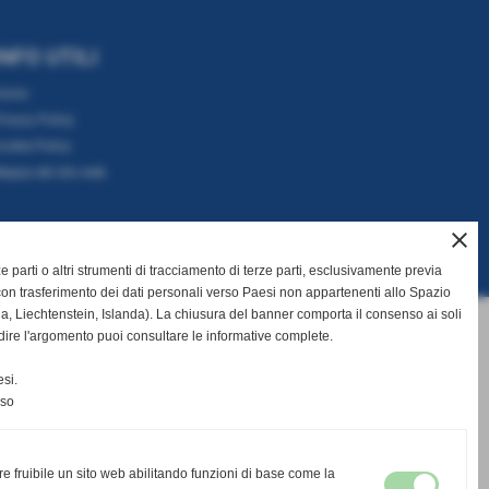
INFO UTILI
Home
rivacy Policy
ookie Policy
appa del sito web
close
rze parti o altri strumenti di tracciamento di terze parti, esclusivamente previa
on trasferimento dei dati personali verso Paesi non appartenenti allo Spazio
Liechtenstein, Islanda). La chiusura del banner comporta il consenso ai soli
dire l'argomento puoi consultare le informative complete.
si.
nso
re fruibile un sito web abilitando funzioni di base come la