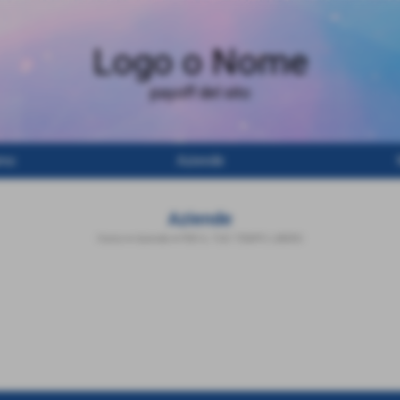
Logo o Nome
payoff del sito
amo
Aziende
Aziende
Home
>
Aziende
>
PER IL TUO TEMPO LIBERO