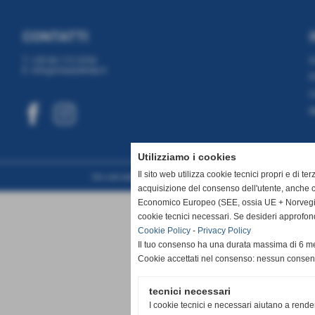
CONTATTI
T. +39 06 112 2334
E. info@miaazienda.it
P
C
M
Utilizziamo i cookies
Il sito web utilizza cookie tecnici propri e di te
Sito web realizzato da www.planimetrie.net
acquisizione del consenso dell'utente, anche c
Economico Europeo (SEE, ossia UE + Norvegia, 
cookie tecnici necessari. Se desideri approfon
Cookie Policy
-
Privacy Policy
Il tuo consenso ha una durata massima di 6 me
Cookie accettati nel consenso: nessun conse
tecnici necessari
I cookie tecnici e necessari aiutano a rende