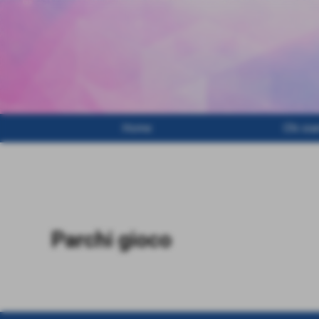
Home
Chi si
Invia
Parchi gioco